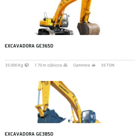
EXCAVADORA GE365D
35.000 Kg
1.70 m cúbicos
Cummins
35 TON
EXCAVADORA GE385D