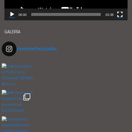
00:00
03:38
GALERÍA
sinomachecuador