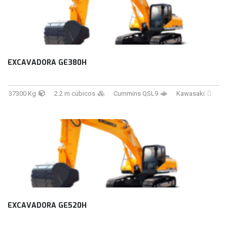
EXCAVADORA GE380H
37300 Kg
2.2 m cúbicos
Cummins QSL9
Kawasaki
EXCAVADORA GE520H