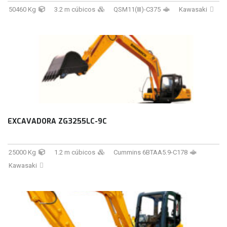
50460 Kg
3.2 m cúbicos
QSM11(Ⅲ)-C375
Kawasaki
EXCAVADORA ZG3255LC-9C
25000 Kg
1.2 m cúbicos
Cummins 6BTAA5.9-C178
Kawasaki