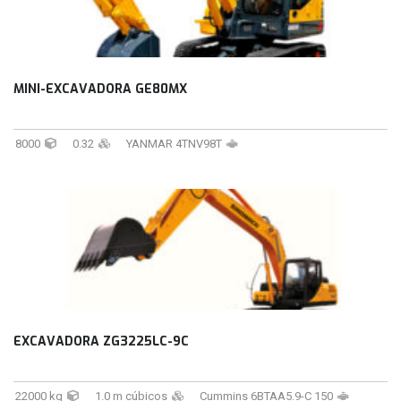
MINI-EXCAVADORA GE80MX
8000
0.32
YANMAR 4TNV98T
EXCAVADORA ZG3225LC-9C
22000 kg
1.0 m cúbicos
Cummins 6BTAA5.9-C 150