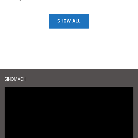
SHOW ALL
SINOMACH
Reproductor
de
vídeo