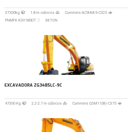
37300kg
1.8 m cúbicos
Cummins 6LTAA8.9-C325
PNMFK K3V180DT
38 TON
EXCAVADORA ZG3485LC-9C
47300 Kg
2.2-2.7 m cúbicos
Cummins QSM11(Ⅲ)-C375