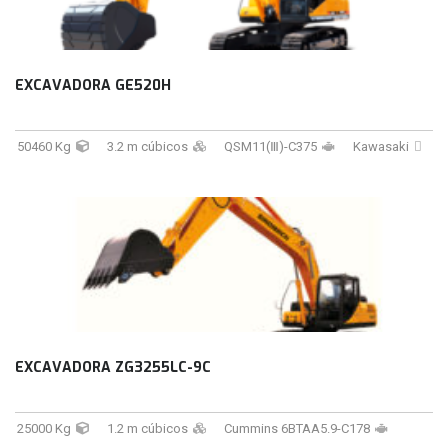
EXCAVADORA GE520H
50460 Kg
3.2 m cúbicos
QSM11(Ⅲ)-C375
Kawasaki
EXCAVADORA ZG3255LC-9C
25000 Kg
1.2 m cúbicos
Cummins 6BTAA5.9-C178