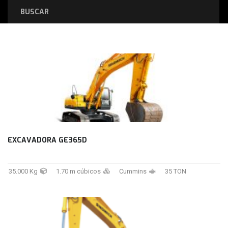
BUSCAR
EXCAVADORA GE365D
35.000 Kg
1.70 m cúbicos
Cummins
35 TON