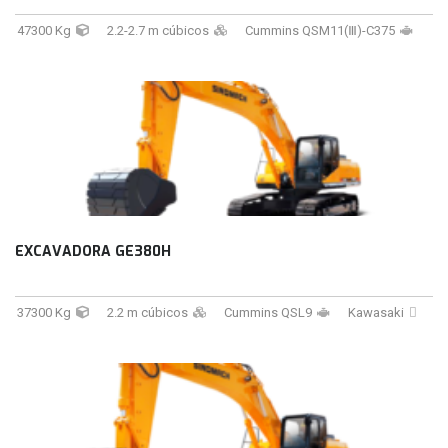
47300 Kg
2.2-2.7 m cúbicos
Cummins QSM11(Ⅲ)-C375
EXCAVADORA GE380H
37300 Kg
2.2 m cúbicos
Cummins QSL9
Kawasaki