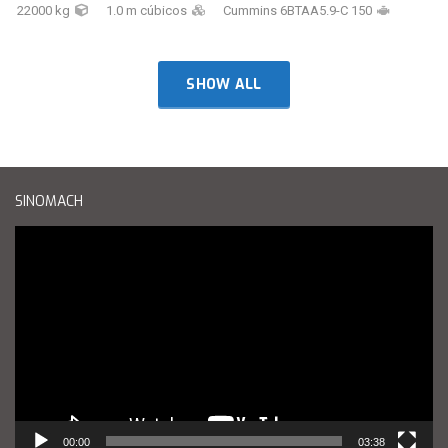
22000 kg
1.0 m cúbicos
Cummins 6BTAA5.9-C 150
SHOW ALL
SINOMACH
Reproductor
de
vídeo
00:00
03:38