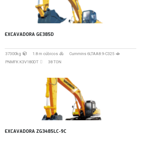
EXCAVADORA GE385D
37300kg
1.8 m cúbicos
Cummins 6LTAA8.9-C325
PNMFK K3V180DT
38 TON
EXCAVADORA ZG3485LC-9C