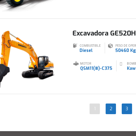
Excavadora GE520H
COMBUSTIBLE
PESO DE OPE
Diesel
50460 Kg
MOTOR
BOM
QSM11(Ⅲ)-C375
Kaw
1
2
3