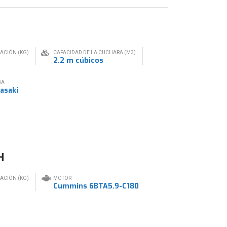
RACIÓN (KG)
CAPACIDAD DE LA CUCHARA (M3)
2.2 m cúbicos
BA
asaki
H
RACIÓN (KG)
MOTOR
g
Cummins 6BTA5.9-C180