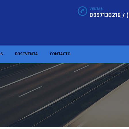
VENTAS
0997130216 / 
OS
POSTVENTA
CONTACTO