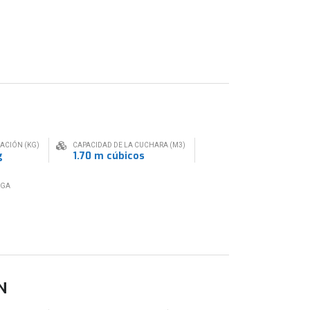
RACIÓN (KG)
CAPACIDAD DE LA CUCHARA (M3)
g
1.70 m cúbicos
RGA
N