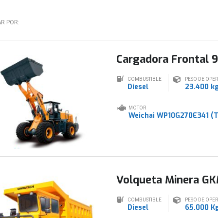
R POR:
Cargadora Frontal 
COMBUSTIBLE
PESO DE OPE
Diesel
23.400 k
MOTOR
Weichai WP10G270E341 (T
Volqueta Minera G
COMBUSTIBLE
PESO DE OPE
Diesel
65.000 K