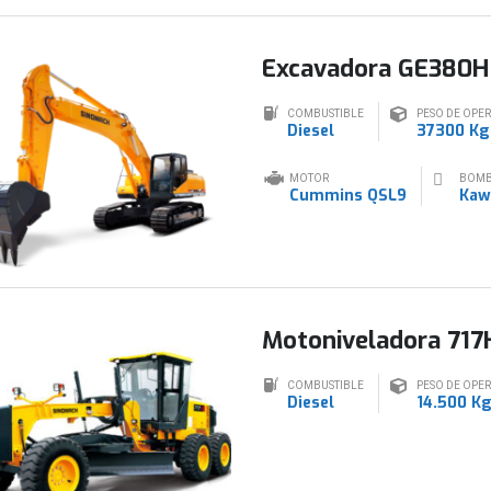
Excavadora GE380H
COMBUSTIBLE
PESO DE OPE
Diesel
37300 Kg
MOTOR
BOM
Cummins QSL9
Kaw
Motoniveladora 717
COMBUSTIBLE
PESO DE OPE
Diesel
14.500 K