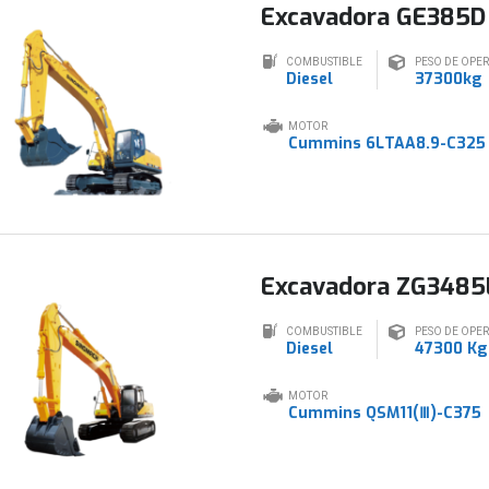
Excavadora GE385D
COMBUSTIBLE
PESO DE OPE
Diesel
37300kg
MOTOR
Cummins 6LTAA8.9-C325
Excavadora ZG3485
COMBUSTIBLE
PESO DE OPE
Diesel
47300 Kg
MOTOR
Cummins QSM11(Ⅲ)-C375