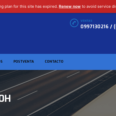
ng plan for this site has expired.
Renew now
to avoid service di
VENTAS
0997130216 / 
OS
POSTVENTA
CONTACTO
0H