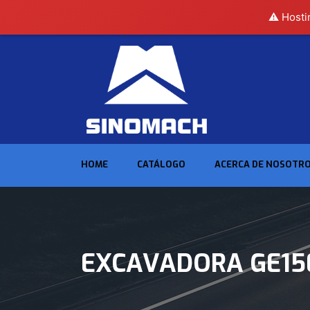
⚠️ Hosti
HOME
CATÁLOGO
ACERCA DE NOSOTR
EXCAVADORA GE15