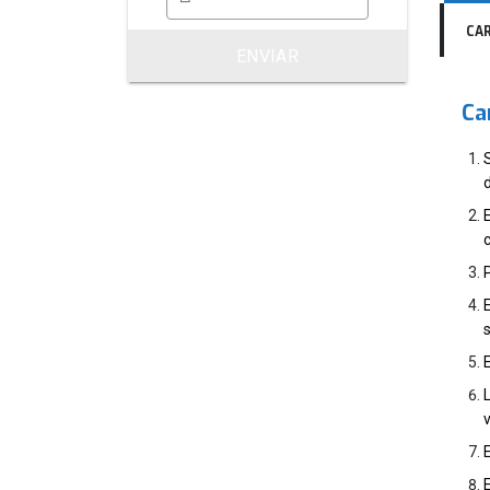
CA
ENVIAR
Ca