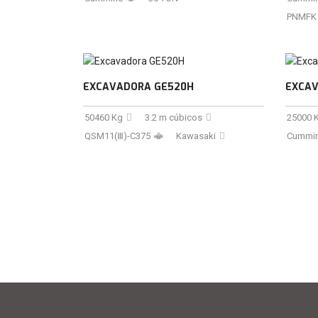
PNMFK
EXCAVADORA GE520H
EXCAV
50460 Kg
3.2 m cúbicos
25000 
QSM11(Ⅲ)-C375
Kawasaki
Cummin