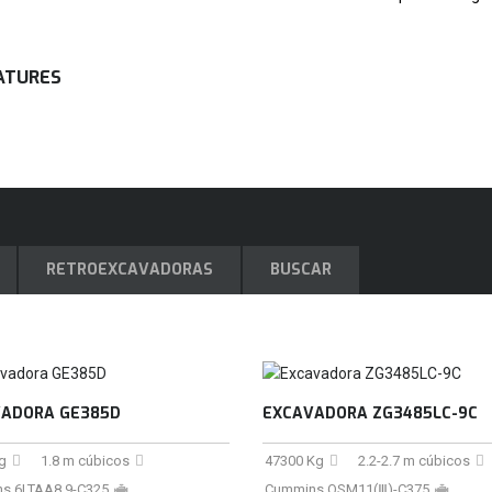
ATURES
RETROEXCAVADORAS
BUSCAR
ADORA GE385D
EXCAVADORA ZG3485LC-9C
g
1.8 m cúbicos
47300 Kg
2.2-2.7 m cúbicos
s 6LTAA8.9-C325
Cummins QSM11(Ⅲ)-C375