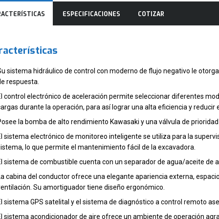
RACTERÍSTICAS
ESPECIFICACIONES
COTIZAR
racterísticas
Su sistema hidráulico de control con moderno de flujo negativo le otorg
de respuesta.
El control electrónico de aceleración permite seleccionar diferentes mo
cargas durante la operación, para así lograr una alta eficiencia y reducir
Posee la bomba de alto rendimiento Kawasaki y una válvula de prioridad p
El sistema electrónico de monitoreo inteligente se utiliza para la supervi
sistema, lo que permite el mantenimiento fácil de la excavadora.
El sistema de combustible cuenta con un separador de agua/aceite de alta 
La cabina del conductor ofrece una elegante apariencia externa, espaci
ventilación. Su amortiguador tiene diseño ergonómico.
El sistema GPS satelital y el sistema de diagnóstico a control remoto 
El sistema acondicionador de aire ofrece un ambiente de operación agr