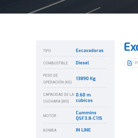
Ex
Excavadoras
TIPO
Diesel
F
COMBUSTIBLE
PESO DE
13890 Kg
OPERACIÓN (KG)
0.60 m
CAPACIDAD DE LA
cúbicos
CUCHARA (M3)
Cummins
MOTOR
QSF3.8-C115
IN LINE
BOMBA