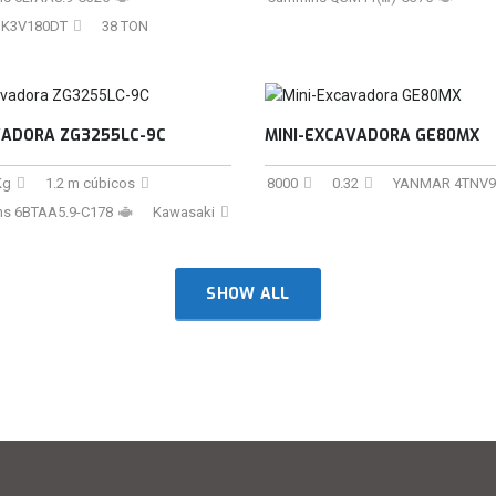
 K3V180DT
38 TON
ADORA ZG3255LC-9C
MINI-EXCAVADORA GE80MX
Kg
1.2 m cúbicos
8000
0.32
YANMAR 4TNV9
s 6BTAA5.9-C178
Kawasaki
SHOW ALL