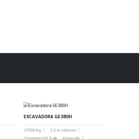
EXCAVADORA GE380H
37300 Kg
2.2 m cúbicos
Cummins QSL9
Kawasaki