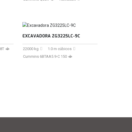
EXCAVADORA ZG3225LC-9C
8T
22000 kg
1.0 m cúbicos
Cummins 6BTAA5.9-C 150