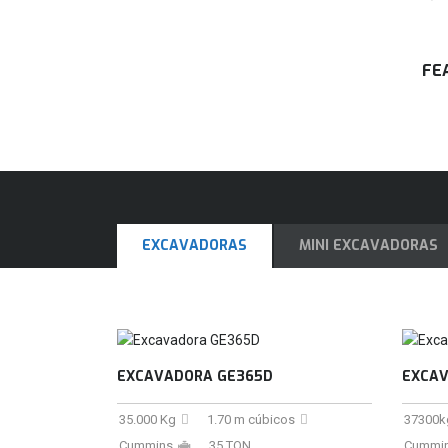
FE
EXCAVADORAS
MINI EXCAVADORAS
EXCAVADORA GE365D
EXCAV
35.000 Kg
1.70 m cúbicos
37300k
Cummins
35 TON
Cummin