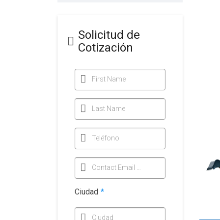
Solicitud de
Cotización
First Name
Last Name
Teléfono
Contact Email Address
Ciudad
*
Ciudad