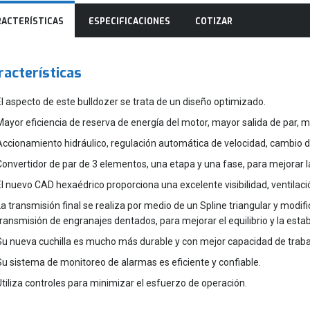
RACTERÍSTICAS
ESPECIFICACIONES
COTIZAR
racterísticas
El aspecto de este bulldozer se trata de un diseño optimizado.
Mayor eficiencia de reserva de energía del motor, mayor salida de par,
Accionamiento hidráulico, regulación automática de velocidad, cambio 
Convertidor de par de 3 elementos, una etapa y una fase, para mejorar l
El nuevo CAD hexaédrico proporciona una excelente visibilidad, ventilaci
La transmisión final se realiza por medio de un Spline triangular y modif
transmisión de engranajes dentados, para mejorar el equilibrio y la estab
Su nueva cuchilla es mucho más durable y con mejor capacidad de traba
Su sistema de monitoreo de alarmas es eficiente y confiable.
Utiliza controles para minimizar el esfuerzo de operación.