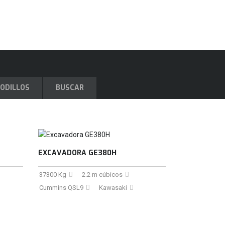
ODILLOS
BUSCAR
EXCAVADORA GE380H
37300 Kg
2.2 m cúbicos
Cummins QSL9
Kawasaki