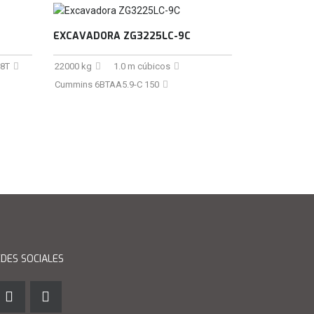
EXCAVADORA ZG3225LC-9C
8T
22000 kg
1.0 m cúbicos
Cummins 6BTAA5.9-C 150
DES SOCIALES