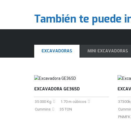
También te puede i
EXCAVADORAS
MINI EXCAVADORAS
EXCAVADORA GE365D
EXCAV
35.000 Kg
1.70 m cúbicos
37300k
Cummins
35 TON
Cummin
PNMFK