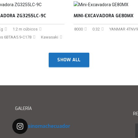
ADORA ZG3255LC-9C
MINI-EXCAVADORA GE80MX
Kg
1.2 m cúbicos
8000
0.32
YANMAR 4TNV9
s 6BTAA5.9-C178
Kawasaki
SHOW ALL
GALERÍA
RE
sinomachecuador