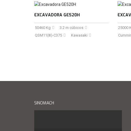
EXCAVADORA GE520H
EXCAV
50460 Kg
3.2 m cúbicos
25000 
QSM11(Ⅲ)-C375
Kawasaki
Cummin
SINOMACH