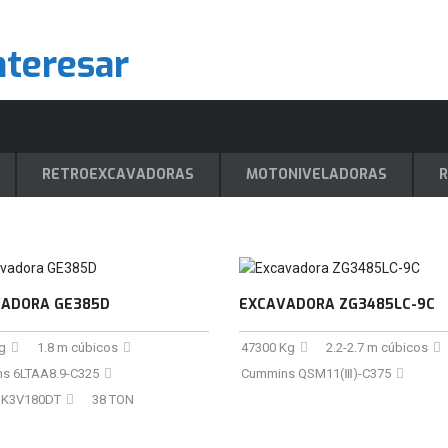
nteresar
RETROEXCAVADORAS
MOTONIVELADORAS
R
ADORA GE385D
EXCAVADORA ZG3485LC-9C
g
1.8 m cúbicos
47300 Kg
2.2-2.7 m cúbicos
s 6LTAA8.9-C325
Cummins QSM11(Ⅲ)-C375
 K3V180DT
38 TON