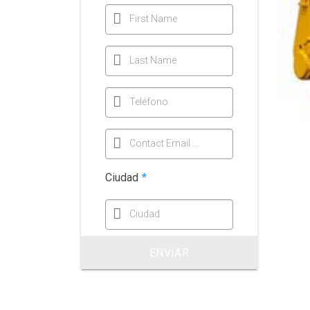
First Name
Last Name
Teléfono
Contact Email Address
Ciudad
*
Ciudad
ENVIAR