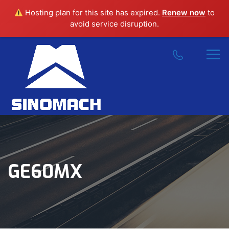
Hosting plan for this site has expired.
Renew now
to
avoid service disruption.
GE60MX