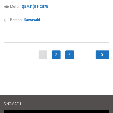
QSM11(Ⅲ)-C375
Motor
Kawasaki
Bomba
1
2
3
SINOMACH
Reproductor