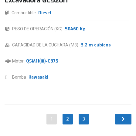
Excavadora GE520H
Diesel
Combustible
50460 Kg
PESO DE OPERACIÓN (KG)
3.2 m cúbicos
CAPACIDAD DE LA CUCHARA (M3)
QSM11(Ⅲ)-C375
Motor
Kawasaki
Bomba
1
2
3