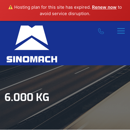
Hosting plan for this site has expired.
Renew now
to
avoid service disruption.
6.000 KG