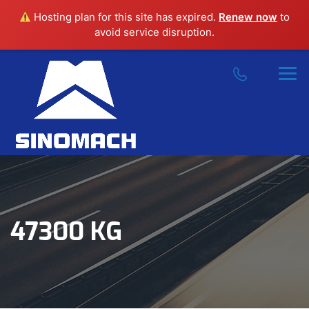
Hosting plan for this site has expired.
Renew now
to
avoid service disruption.
47300 KG