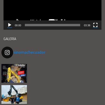
00:00
03:38
GALERÍA
sinomachecuador