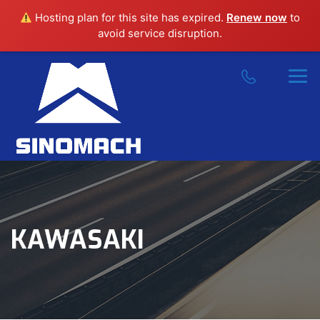
Hosting plan for this site has expired.
Renew now
to
avoid service disruption.
KAWASAKI